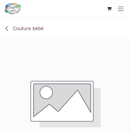
Se rendre au contenu
Couture bébé