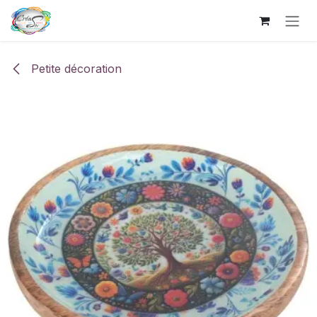
Se rendre au contenu
Petite décoration