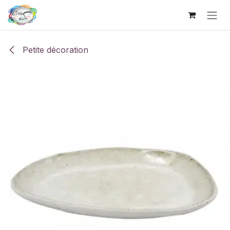
Se rendre au contenu
Petite décoration