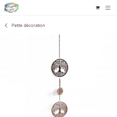
Se rendre au contenu
Petite décoration