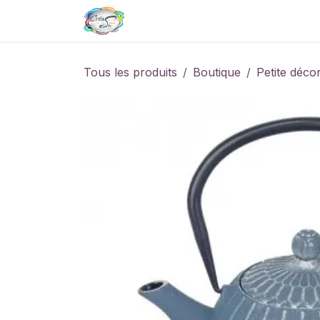
Se rendre au contenu
Page d'accueil
Boutique de
Tous les produits
Boutique
Petite déco