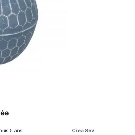
née
puis 5 ans
Créa Sev