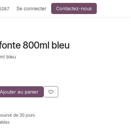
de CreaSev
Se connecter
Contactez-nous
Contactez-nous
5287
fonte 800ml bleu
ml bleu
Ajouter au panier
mboursé de 30 jours
rables