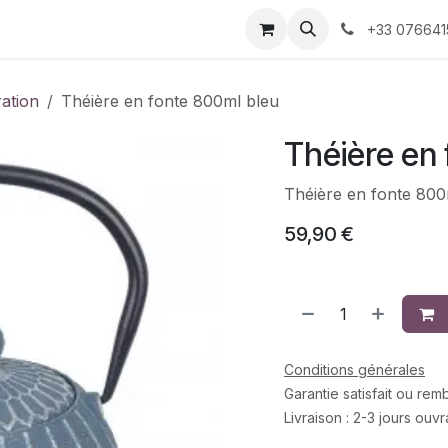
 décoration
Nos produits faits-main
À propos 
+33 076641
ration
Théière en fonte 800ml bleu
Théière en 
Théière en fonte 800
59,90
€
Conditions générales
Garantie satisfait ou re
Livraison : 2-3 jours ouv