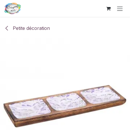
Se rendre au contenu
Petite décoration