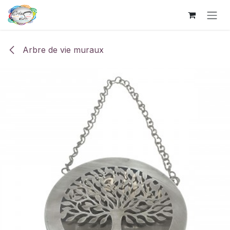
Se rendre au contenu
Arbre de vie muraux