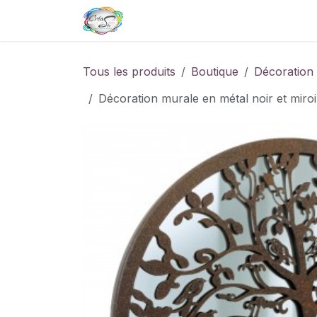
Se rendre au contenu
Page d'accueil
Boutique de
Tous les produits
Boutique
Décoration
Décoration murale en métal noir et miro