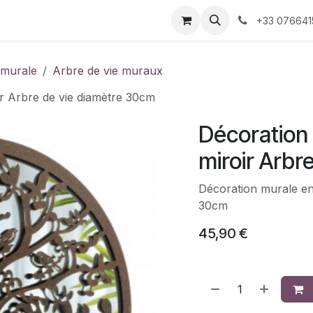
 décoration
Nos produits faits-main
À propos 
+33 076641
 murale
Arbre de vie muraux
ir Arbre de vie diamètre 30cm
Décoration 
miroir Arbr
Décoration murale en 
30cm
45,90
€