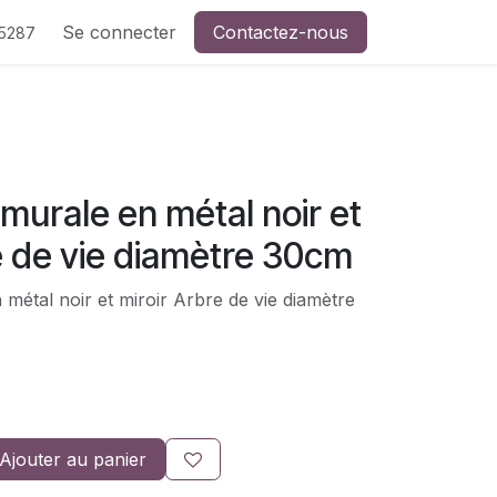
de CreaSev
Se connecter
Contactez-nous
Contactez-nous
5287
murale en métal noir et
e de vie diamètre 30cm
métal noir et miroir Arbre de vie diamètre
Ajouter au panier