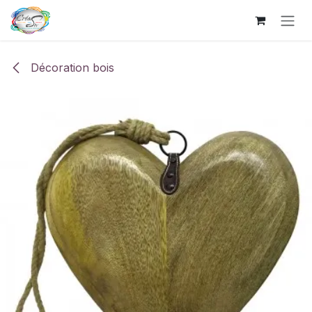
Se rendre au contenu
Décoration bois