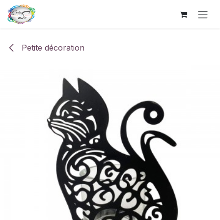
Se rendre au contenu
Petite décoration