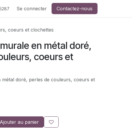
de CreaSev
Se connecter
Contactez-nous
Contactez-nous
5287
rs, coeurs et clochettes
murale en métal doré,
ouleurs, coeurs et
 métal doré, perles de couleurs, coeurs et
Ajouter au panier