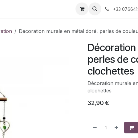
 décoration
Nos produits faits-main
À propos 
+33 076641
ration
Décoration murale en métal doré, perles de couleu
Décoration 
perles de c
clochettes
Décoration murale en
clochettes
32,90
€