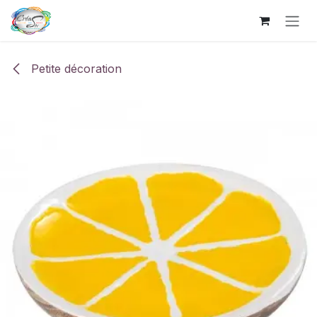
Se rendre au contenu
Petite décoration