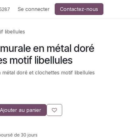
de CreaSev
Se connecter
Contactez-nous
Contactez-nous
5287
 libellules
 murale en métal doré
s motif libellules
métal doré et clochettes motif libellules
Ajouter au panier
mboursé de 30 jours