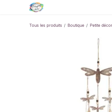
Se rendre au contenu
Page d'accueil
Boutique de
Tous les produits
Boutique
Petite déco