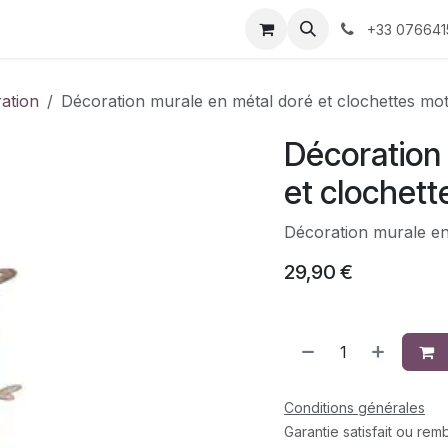
 décoration
Nos produits faits-main
À propos 
+33 076641
ration
Décoration murale en métal doré et clochettes motif
Décoration
et clochette
Décoration murale en 
29,90
€
Conditions générales
Garantie satisfait ou re