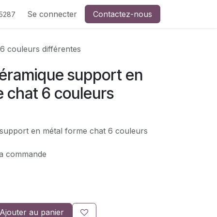
de CreaSev
Se connecter
Contactez-nous
Contactez-nous
5287
6 couleurs différentes
céramique support en
 chat 6 couleurs
support en métal forme chat 6 couleurs
 la commande
Ajouter au panier