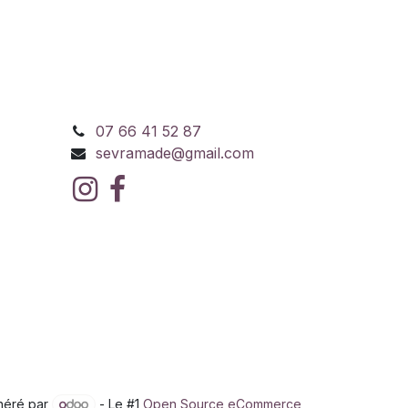
07 66 41 52 87
sevramade@gmail.com
néré par
- Le #1
Open Source eCommerce