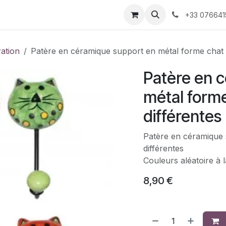
 décoration
Nos produits faits-main
À propos 
+33 076641
ration
Patère en céramique support en métal forme chat 
Patère en 
métal forme
différentes
Patère en céramique 
différentes
Couleurs aléatoire à
8,90
€