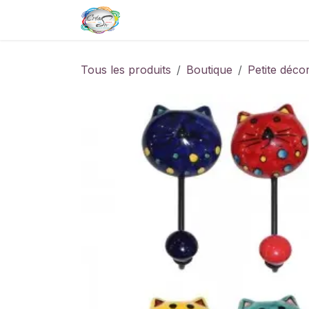
Se rendre au contenu
Page d'accueil
Boutique de
Tous les produits
Boutique
Petite déco