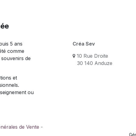
née
puis 5 ans
Créa Sev
 été comme
10 Rue Droite
s souvenirs de
30 140 Anduze
tions et
sionnels.
nseignement ou
énérales de Vente
-
Gé