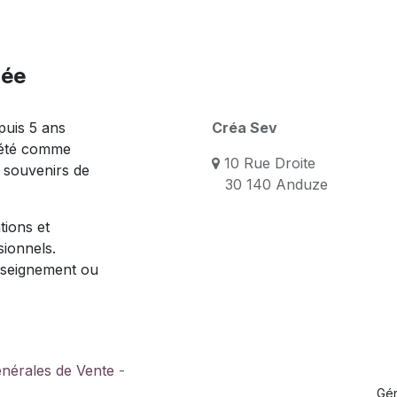
née
puis 5 ans
Créa Sev
 été comme
10 Rue Droite
s souvenirs de
30 140 Anduze
tions et
sionnels.
nseignement ou
énérales de Vente
-
Gé