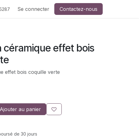
de CreaSev
Se connecter
Contactez-nous
Contactez-nous
5287
 céramique effet bois
rte
 effet bois coquille verte
Ajouter au panier
mboursé de 30 jours