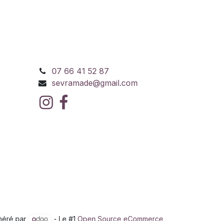
07 66 41 52 87
sevramade@gmail.com
néré par
- Le #1
Open Source eCommerce