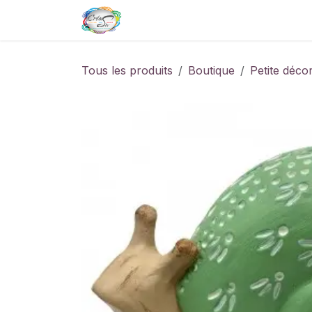
Se rendre au contenu
Page d'accueil
Boutique de
Tous les produits
Boutique
Petite déco