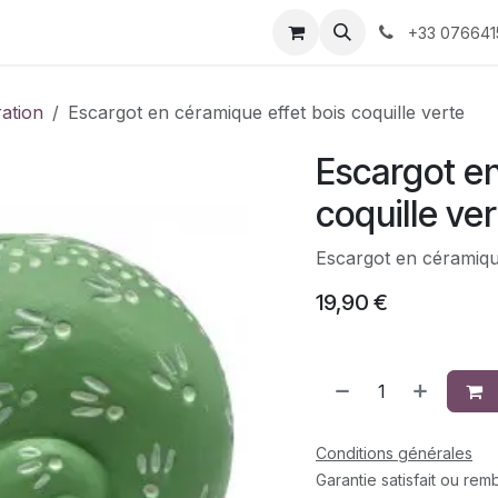
 décoration
Nos produits faits-main
À propos 
+33 076641
ration
Escargot en céramique effet bois coquille verte
Escargot en
coquille ve
Escargot en céramique
19,90
€
Conditions générales
Garantie satisfait ou re