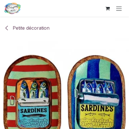
Se rendre au contenu
Petite décoration