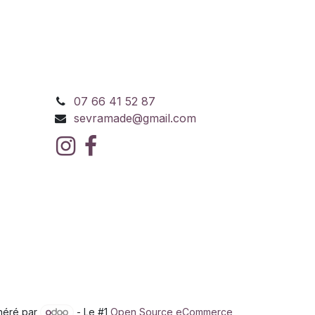
07 66 41 52 87
sevramade@gmail.com
néré par
- Le #1
Open Source eCommerce