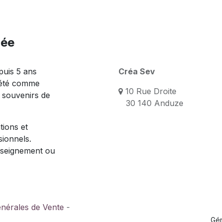
née
puis 5 ans
Créa Sev
 été comme
10 Rue Droite
s souvenirs de
30 140 Anduze
tions et
sionnels.
nseignement ou
énérales de Vente
-
Gé