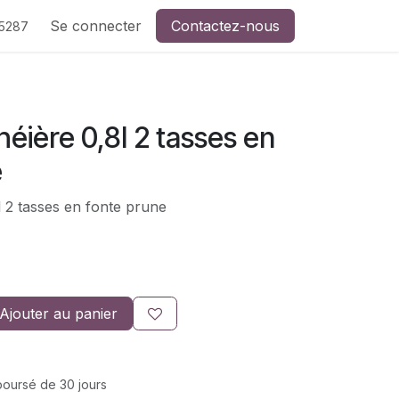
de CreaSev
Se connecter
Contactez-nous
Contactez-nous
5287
éière 0,8l 2 tasses en
e
 2 tasses en fonte prune
Ajouter au panier
mboursé de 30 jours