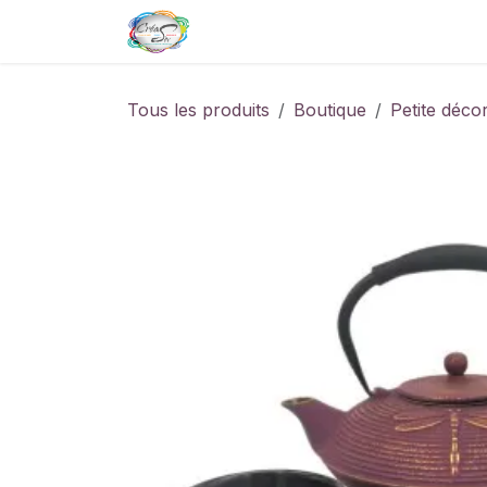
Se rendre au contenu
Page d'accueil
Boutique de
Tous les produits
Boutique
Petite déco