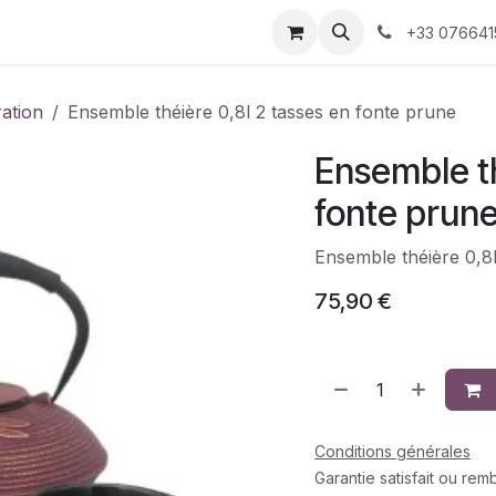
 décoration
Nos produits faits-main
À propos 
+33 076641
ration
Ensemble théière 0,8l 2 tasses en fonte prune
Ensemble th
fonte prun
Ensemble théière 0,8l
75,90
€
Conditions générales
Garantie satisfait ou re